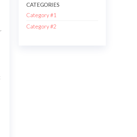
CATEGORIES
Category #1
Category #2
r
x