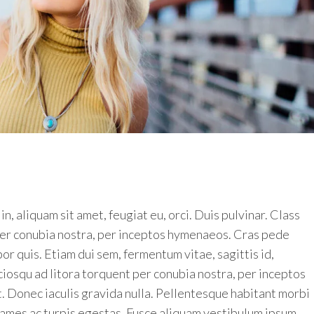
n, aliquam sit amet, feugiat eu, orci. Duis pulvinar. Class
 per conubia nostra, per inceptos hymenaeos. Cras pede
or quis. Etiam dui sem, fermentum vitae, sagittis id,
ciosqu ad litora torquent per conubia nostra, per inceptos
 Donec iaculis gravida nulla. Pellentesque habitant morbi
fames ac turpis egestas. Fusce aliquam vestibulum ipsum.