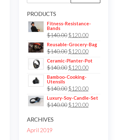
for:
PRODUCTS
Fitness-Resistance-
Bands
Original
Current
$
140.00
$
120.00
price
price
Reusable-Grocery-Bag
Original
Current
$
140.00
$
120.00
was:
is:
price
price
$140.00.
$120.00.
Ceramic-Planter-Pot
Original
Current
$
140.00
$
120.00
was:
is:
price
price
$140.00.
$120.00.
Bamboo-Cooking-
Utensils
was:
is:
Original
Current
$
140.00
$
120.00
$140.00.
$120.00.
price
price
Luxury-Soy-Candle-Set
Original
Current
$
140.00
$
120.00
was:
is:
price
price
$140.00.
$120.00.
ARCHIVES
was:
is:
April 2019
$140.00.
$120.00.