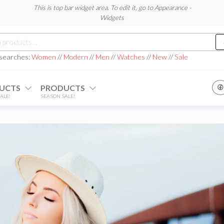
This is top bar widget area. To edit it, go to Appearance -
Widgets
h
 searches:
Women
//
Modern
//
Men
//
Watches
//
New
//
Sale
UCTS
PRODUCTS
ALE!
SEASON SALE!