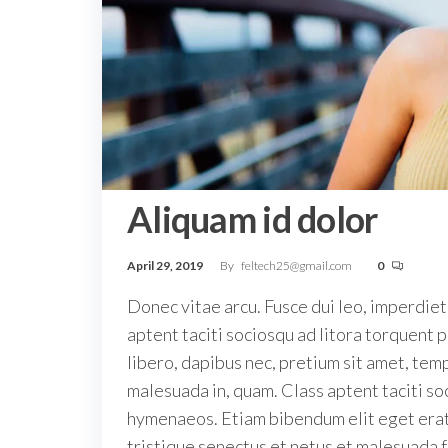
Aliquam id dolor
April 29, 2019
By
feltech25@gmail.com
0
Donec vitae arcu. Fusce dui leo, imperdiet i
aptent taciti sociosqu ad litora torquent
libero, dapibus nec, pretium sit amet, temp
malesuada in, quam. Class aptent taciti so
hymenaeos. Etiam bibendum elit eget erat.
tristique senectus et netus et malesuada 