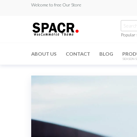
Skip
Welcome to free Our Store
to
the
Searc
content
for:
Popular
ABOUT US
CONTACT
BLOG
PROD
SEASON S