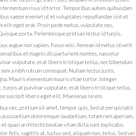
n fermentum risus id tortor. Temporibus autem quibusdam
atibus saepe eveniet ut et voluptates repudiandae sint et
elit eget erat. Proin pede metus, vulputate nec,
 Quisque porta. Pellentesque pretium lectus id turpis.
bus augue non sapien. Fusce wisi. Aenean id metus id velit
penatibus et magnis dis parturient montes, nascetur
lvinar vulputate, erat libero tristique tellus, nec bibendum
e sem a nibh rutrum consequat. Nullam lectus justo,
gna. Mauris elementum mauris vitae tortor. Integer
 turpis at pulvinar vulputate, erat libero tristique tellus,
ce suscipit libero eget elit. Maecenas lorem.
us nec, pretium sit amet, tempor quis. Sed ut perspiciatis
em accusantium doloremque laudantium, totam rem aperiam,
 et quasi architecto beatae vitae dicta sunt explicabo.
r felis, sagittis at, luctus sed, aliquam non, tellus. Sed vel