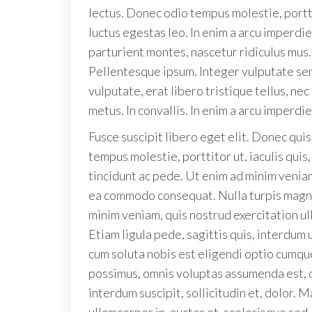
lectus. Donec odio tempus molestie, portti
luctus egestas leo. In enim a arcu imperd
parturient montes, nascetur ridiculus mus. 
Pellentesque ipsum. Integer vulputate sem
vulputate, erat libero tristique tellus, ne
metus. In convallis. In enim a arcu imperdi
Fusce suscipit libero eget elit. Donec qui
tempus molestie, porttitor ut, iaculis quis
tincidunt ac pede. Ut enim ad minim veniam,
ea commodo consequat. Nulla turpis magna, 
minim veniam, quis nostrud exercitation ul
Etiam ligula pede, sagittis quis, interdum 
cum soluta nobis est eligendi optio cumqu
possimus, omnis voluptas assumenda est, 
interdum suscipit, sollicitudin et, dolor. 
ullamcorper in, auctor et, scelerisque sed,