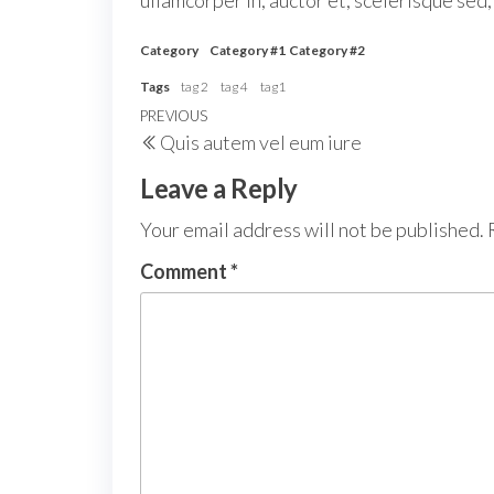
Category
Category #1
Category #2
Tags
tag 2
tag 4
tag1
Post
Previous
PREVIOUS
Quis autem vel eum iure
navigation
Post
Leave a Reply
Your email address will not be published.
Comment
*