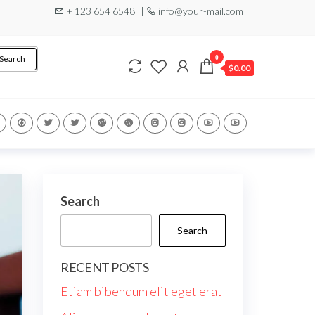
+ 123 654 6548 ||
info@your-mail.com
0
Search
$
0.00
Search
Search
RECENT POSTS
Etiam bibendum elit eget erat