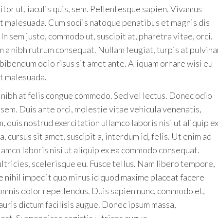
tor ut, iaculis quis, sem. Pellentesque sapien. Vivamus
iet malesuada. Cum sociis natoque penatibus et magnis dis
In sem justo, commodo ut, suscipit at, pharetra vitae, orci.
 a nibh rutrum consequat. Nullam feugiat, turpis at pulvina
c bibendum odio risus sit amet ante. Aliquam ornare wisi eu
et malesuada.
s nibh at felis congue commodo. Sed vel lectus. Donec odio
, sem. Duis ante orci, molestie vitae vehicula venenatis,
 quis nostrud exercitation ullamco laboris nisi ut aliquip e
cursus sit amet, suscipit a, interdum id, felis. Ut enim ad
lamco laboris nisi ut aliquip ex ea commodo consequat.
ultricies, scelerisque eu. Fusce tellus. Nam libero tempore,
e nihil impedit quo minus id quod maxime placeat facere
omnis dolor repellendus. Duis sapien nunc, commodo et,
Mauris dictum facilisis augue. Donec ipsum massa,
 est. Suspendisse sagittis ultrices augue.