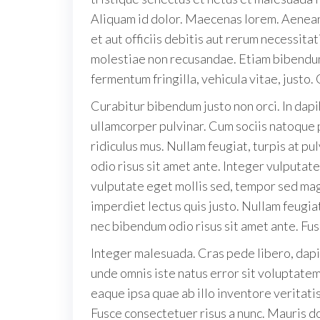
Aliquam id dolor. Maecenas lorem. Aenea
et aut officiis debitis aut rerum necessit
molestiae non recusandae. Etiam bibendum 
fermentum fringilla, vehicula vitae, justo.
Curabitur bibendum justo non orci. In dapi
ullamcorper pulvinar. Cum sociis natoque 
ridiculus mus. Nullam feugiat, turpis at pu
odio risus sit amet ante. Integer vulputat
vulputate eget mollis sed, tempor sed ma
imperdiet lectus quis justo. Nullam feugiat,
nec bibendum odio risus sit amet ante. Fus
Integer malesuada. Cras pede libero, dapib
unde omnis iste natus error sit voluptat
eaque ipsa quae ab illo inventore veritatis
Fusce consectetuer risus a nunc. Mauris dolo